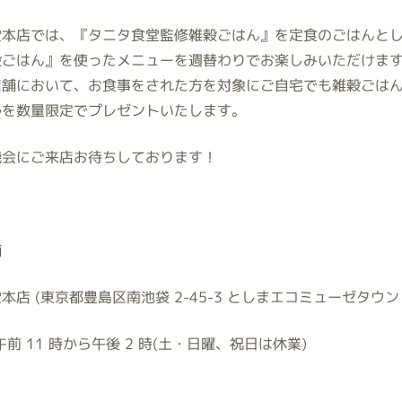
堂本店では、『タニタ食堂監修雑穀ごはん』を定食のごはんと
穀ごはん』を使ったメニューを週替わりでお楽しみいただけま
店舗において、お食事をされた方を対象にご自宅でも雑穀ごは
ルを数量限定でプレゼントいたします。
機会にご来店お待ちしております！
舗
堂本店
(
東京都豊島区南池袋
2-45-3
としまエコミューゼタウン
午前
11
時から午後
2
時
(
土・日曜、祝日は休業
)