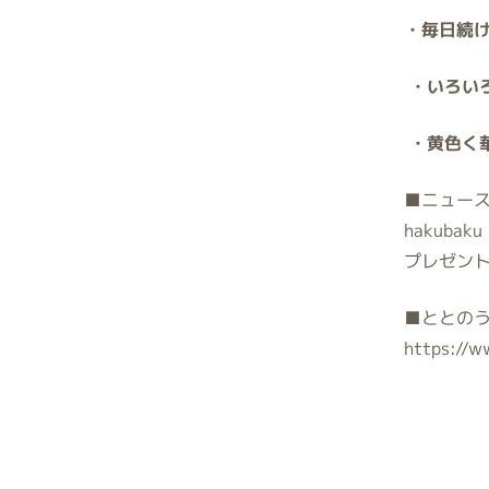
・毎日続
・いろい
・黄色く
■
ニュー
hakubaku
プレゼン
■
ととの
https://w