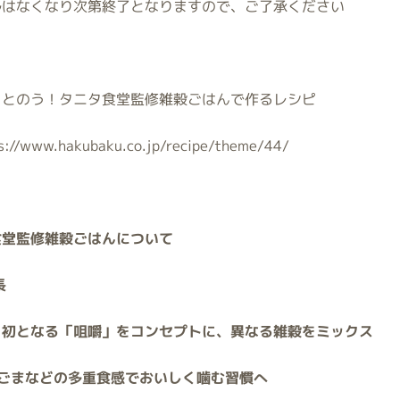
はなくなり次第終了となりますので、ご了承ください
ととのう！タニタ食堂監修雑穀ごはんで作るレシピ
s://www.hakubaku.co.jp/recipe/theme/44/
食堂監修雑穀ごはんについて
長
く初となる「咀嚼」をコンセプトに、異なる雑穀をミックス
ごまなどの多重食感でおいしく噛む習慣へ