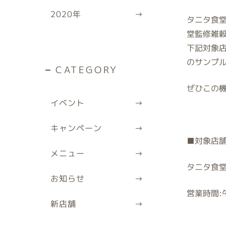
2020
年
タニタ食
堂監修雑
下記対象
のサンプ
CATEGORY
ぜひこの
イベント
キャンペーン
■
対象店
メニュー
タニタ食
お知らせ
営業時間
:
新店舗