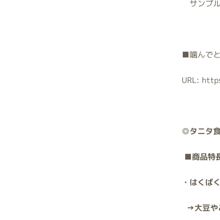
サンプル
■
噛んで
URL: http
◎
タニタ
■
商品特
・はくば
→
大豆や