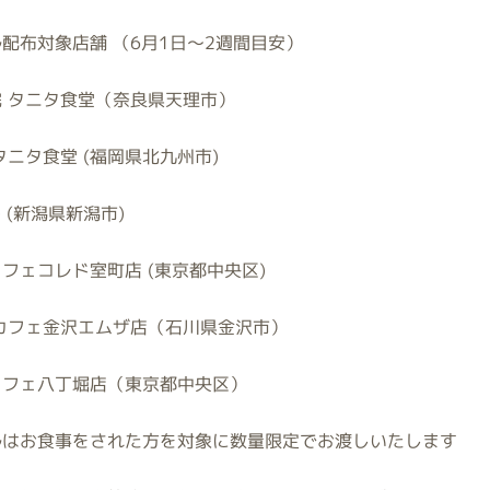
配布対象店舗 （
6
月
1
日～
2
週間目安）
 タニタ食堂（奈良県天理市）
タニタ食堂
(
福岡県北九州市
)
 (
新潟県新潟市
)
カフェコレド室町店
(
東京都中央区
)
カフェ金沢エムザ店（石川県金沢市）
カフェ八丁堀店（東京都中央区）
ルはお食事をされた方を対象に数量限定でお渡しいたします