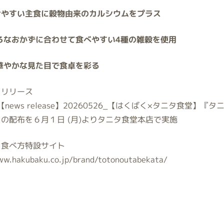
けやすい主食に穀物由来のカルシウムをプラス
ろなおかずに合わせて食べやすい
4
種の雑穀を使用
華やかな見た目で食卓を彩る
スリリース
【
news release
】
20260526_
【はくばく
×
タニタ食堂】『タ
トの配布を６月１日
(
月
)
よりタニタ食堂本店で実施
う食べ方特設サイト
ww.hakubaku.co.jp/brand/totonoutabekata/