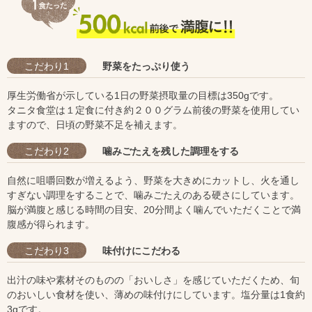
こだわり
1
野菜をたっぷり使う
厚生労働省が示している1日の野菜摂取量の目標は350gです。
タニタ食堂は１定食に付き約２００グラム前後の野菜を使用してい
ますので、日頃の野菜不足を補えます。
こだわり
2
噛みごたえを残した調理をする
自然に咀嚼回数が増えるよう、野菜を大きめにカットし、火を通し
すぎない調理をすることで、噛みごたえのある硬さにしています。
脳が満腹と感じる時間の目安、20分間よく噛んでいただくことで満
腹感が得られます。
こだわり
3
味付けにこだわる
出汁の味や素材そのものの「おいしさ」を感じていただくため、旬
のおいしい食材を使い、薄めの味付けにしています。塩分量は1食約
3gです。