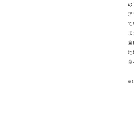
の
ぎ
て
ま
食
地
食
※