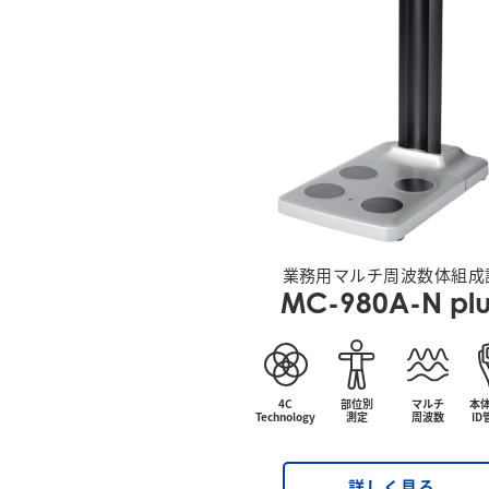
業務用マルチ周波数体組成
MC-980A-N plu
4C
部位別
マルチ
本体
Technology
測定
周波数
I
詳しく見る