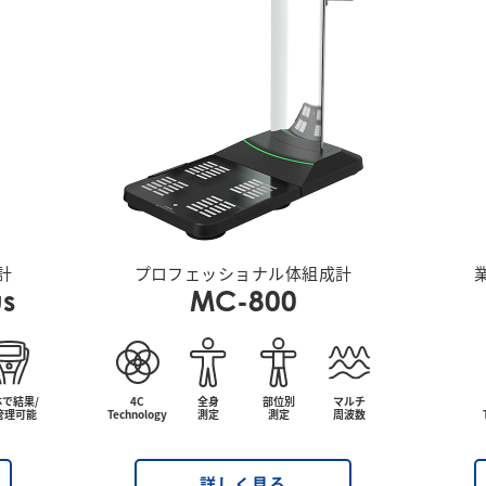
計
プロフェッショナル体組成計
s
MC-800
で結果/
4C
全身
部位別
マルチ
D管理可能
Technology
測定
測定
周波数
詳しく見る