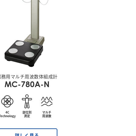
業務用マルチ周波数体組成計
MC-780A-N
4C
部位別
マルチ
Technology
測定
周波数
詳しく見る