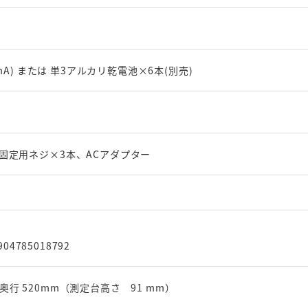
0mA) または 単3アルカリ乾電池×6本(別売)
固定用ネジ×3本、ACアダプター
04785018792
 × 奥行 520mm（測定台高さ 91 mm）