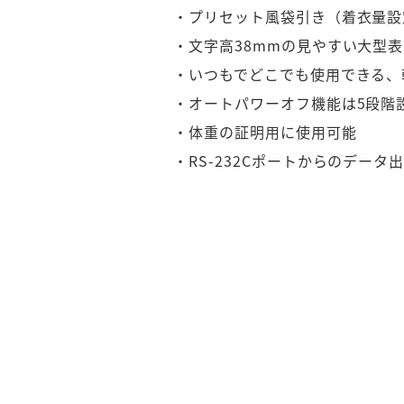
・プリセット風袋引き（着衣量設定
・文字高38mmの見やすい大型表示
・いつもでどこでも使用できる、乾
・オートパワーオフ機能は5段階設定
・体重の証明用に使用可能

・RS-232Cポートからのデー