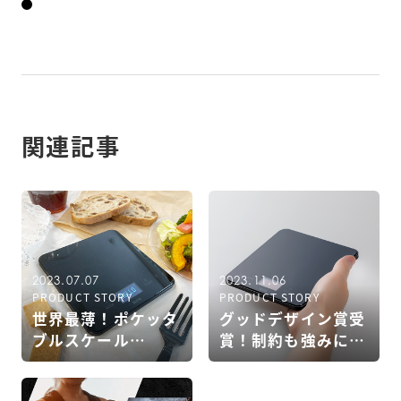
関連記事
2023.07.07
2023.11.06
PRODUCT STORY
PRODUCT STORY
世界最薄！ポケッタ
グッドデザイン賞受
ブルスケール
賞！制約も強みに変
「GRAMIL」の薄さ
えた「GRAMIL」デ
の秘密
ザインの裏側