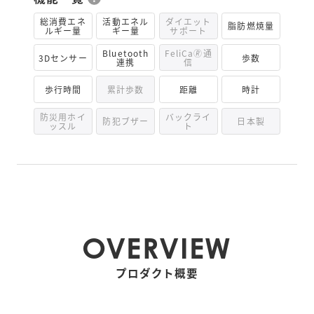
総消費エネ
活動エネル
ダイエット
脂肪燃焼量
ルギー量
ギー量
サポート
Bluetooth
FeliCa🄬通
3Dセンサー
歩数
連携
信
歩行時間
累計歩数
距離
時計
防災用ホイ
バックライ
防犯ブザー
日本製
ッスル
ト
OVERVIEW
プロダクト概要