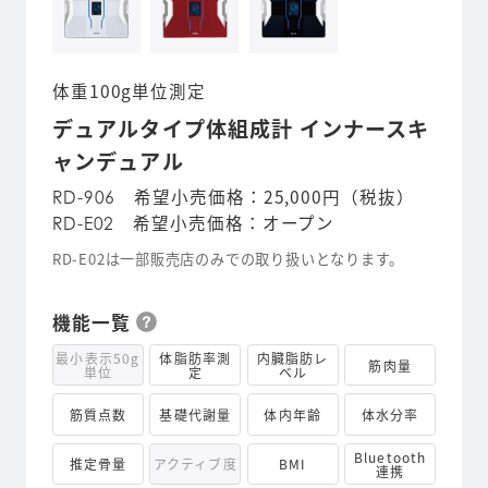
体重100g単位測定
デュアルタイプ体組成計 インナースキ
ャンデュアル
希望小売価格：25,000円（税抜）
RD-906
希望小売価格：オープン
RD-E02
RD-E02は一部販売店のみでの取り扱いとなります。
機能一覧
最小表示50g
体脂肪率測
内臓脂肪レ
筋肉量
単位
定
ベル
筋質点数
基礎代謝量
体内年齢
体水分率
Bluetooth
推定骨量
アクティブ度
BMI
連携