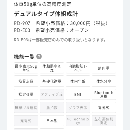
体重50g単位の高精度測定
デュアルタイプ体組成計
希望小売価格：30,000円（税抜）
RD-907
希望小売価格：オープン
RD-E03
RD-E03は一部販売店のみでの取り扱いとなります。
機能一覧
最小表示50g
体脂肪率測
内臓脂肪レ
筋肉量
単位
定
ベル
筋質点数
基礎代謝量
体内年齢
体水分率
Bluetooth
推定骨量
アクティブ度
BMI
連携
無線LAN連携
脈拍数
グラフ表示
電池式
4CTechnolo
左右部位別
充電式
日本製
gy
測定