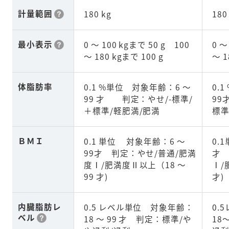
計量範囲
180 kg
180
最小表示
0 ～ 100 kgまで 50 g 100
0 ～
～ 180 kgまで 100 g
～ 1
体脂肪率
0.1 %単位 対象年齢：6 ～
0.
99 才 判定：やせ/-標準/
99
＋標準/軽肥満/肥満
標準
ＢＭＩ
0.1 単位 対象年齢：6 ～
0.
99才 判定：やせ/普通/肥満
才 
度Ⅰ/肥満度Ⅱ以上（18 ～
Ⅰ/
99 才)
才)
内臓脂肪レ
0.5 レベル単位 対象年齢：
0.
ベル
18 ～ 99 才 判定：標準/や
18