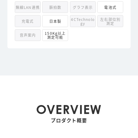
無線LAN連携
脈拍数
グラフ表示
電池式
4CTechnolo
左右部位別
充電式
日本製
gy
測定
150Kg以上
音声案内
測定可能
OVERVIEW
プロダクト概要