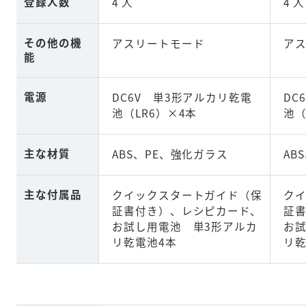
登録人数
4 人
4 人
その他の機
アスリートモード
ア
能
電源
DC6V 単3形アルカリ乾電
DC
池（LR6）×4本
池（
主な材質
ABS、PE、強化ガラス
AB
主な付属品
クイックスタートガイド（保
ク
証書付き）、レシピカード、
証
お試し用電池 単3形アルカ
お試
リ乾電池4本
リ乾