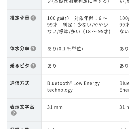
い(基礎代謝量判定に準ずる)
い(
推定骨量
100 g単位 対象年齢：6 ～
10
99才 判定：少ない/やや少
99
ない/標準/多い（18 ～ 99才)
ない
体水分率
あり(0.1 ％単位)
あり
乗るピタ
あり
あ
通信方式
Bluetooth® Low Energy
Blu
technology
Ene
表示文字高
31 mm
31 