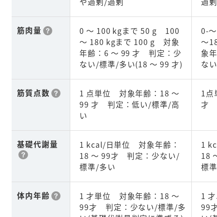
や過剰/過剰
過剰
筋肉量
0 ～ 100 kgまで 50 g 100
0-～
～ 180 kgまで 100 g 対象
～1
年齢：6 ～ 99 才 判定：少
象年
ない/標準/多い(18 ～ 99 才)
ない
筋質点数
1 点単位 対象年齢：18 ～
1点
99 才 判定：低い/標準/高
才 
い
基礎代謝量
1 kcal/日単位 対象年齢：
1 
18 ～ 99才 判定：少ない/
18
標準/多い
標準
体内年齢
1 才単位 対象年齢：18 ～
1 
99才 判定：少ない/標準/多
99