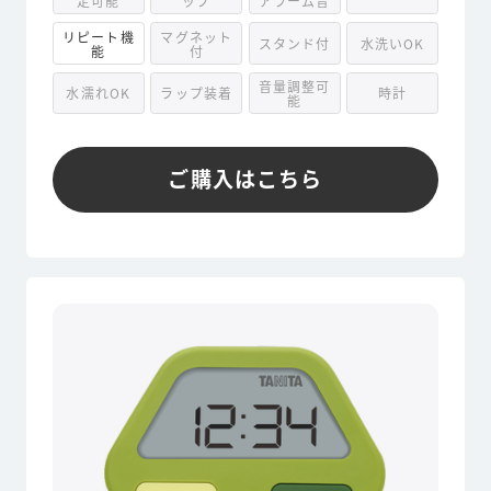
定可能
ップ
アラーム音
リピート機
マグネット
スタンド付
水洗いOK
能
付
音量調整可
水濡れOK
ラップ装着
時計
能
ご購入はこちら