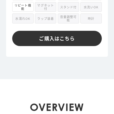
リピート機
マグネット
スタンド付
水洗いOK
能
付
音量調整可
水濡れOK
ラップ装着
時計
能
ご購入はこちら
OVERVIEW