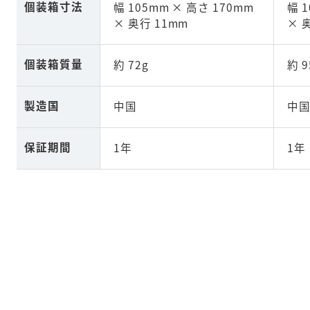
個装箱寸法
幅 105mm × 高さ 170mm
幅 
× 奥行 11mm
× 
個装箱質量
約 72g
約 9
製造国
中国
中
保証期間
1年
1年