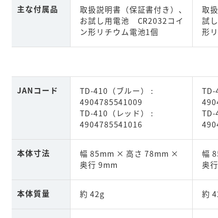
主な付属品
取扱説明書（保証書付き）、
取
お試し用電池 CR2032コイ
試し
ン形リチウム電池1個
形リ
JANコード
TD-410（ブルー） :
TD
4904785541009
490
TD-410（レッド） :
TD
4904785541016
490
本体寸法
幅 85mm × 高さ 78mm ×
幅 
奥行 9mm
奥行
本体質量
約 42g
約 4