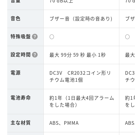
音量
70 dB以上
70
音色
ブザー音（設定時の音あり)
ブザ
特殊吸盤
○
○
設定時間
最大 99分 59 秒 最小 1秒
最大
電源
DC3V CR2032コイン形リ
DC
チウム電池1個
チウ
電池寿命
約1年（1日最大4回アラーム
約1
をした場合）
を
主な材質
ABS、PMMA
AB