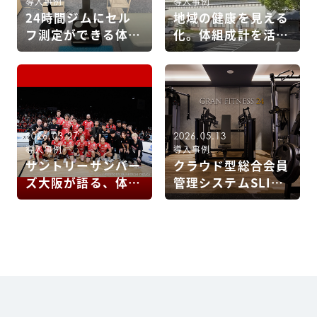
導入事例
導入事例
24時間ジムにセル
地域の健康を見える
フ測定ができる体組
化。体組成計を活用
成計を【ストレング
した廿日市記念病院
ス・フィット】
の健康増進活動
2026.03.27
2026.05.13
導入事例
導入事例
サントリーサンバー
クラウド型総合会員
ズ大阪が語る、体組
管理システムSLIM
成計を活用したコン
と連携。【グランフ
ディション管理
ィットネス24】