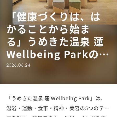
「健康づくりは、は
かることから始ま
る」うめきた温泉 蓮 
Wellbeing Parkの
MC-780A-N活用事例
2026.06.24
「うめきた温泉 蓮 Wellbeing Park」は、
温浴・運動・食事・精神・美容の5つのテー