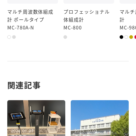
マルチ周波数体組成
プロフェッショナル
マルチ
計 ポールタイプ
体組成計
計
MC-780A-N
MC-800
MC-98
関連記事
2026.01.29
2025.10.03