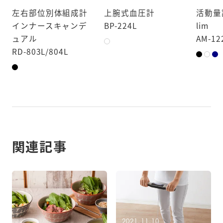
左右部位別体組成計
上腕式血圧計
活動量
インナースキャンデ
BP-224L
lim
ュアル
AM-12
RD-803L/804L
関連記事
2021.11.10