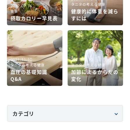
タニタの考える健康
2022.09.16
健康的に体重を減ら
食事
摂取カロリー早見表
すには
2021.11.10
2021.11.10
タニタの考える健康
タニタの考える健康
血圧の基礎知識
加齢によるからだの
Q&A
変化
カテゴリ