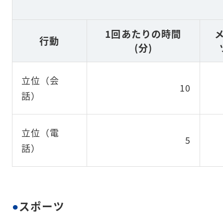
1回あたりの時間
行動
(分)
立位（会
10
話）
立位（電
5
話）
スポーツ