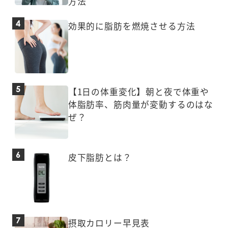
方法
効果的に脂肪を燃焼させる方法
【1日の体重変化】朝と夜で体重や
体脂肪率、筋肉量が変動するのはな
ぜ？
皮下脂肪とは？
摂取カロリー早見表