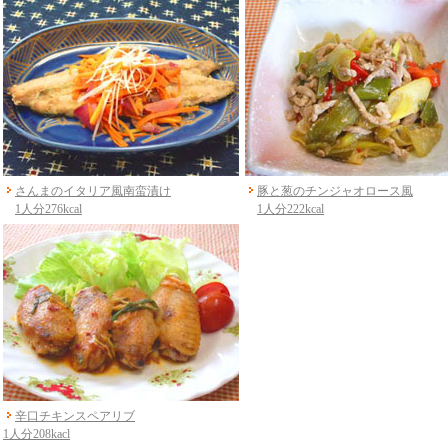
さんまのイタリア風南蛮漬け
豚と葱のチンジャオロース風
1人分276kcal
1人分222kcal
辛口チキンスペアリブ
1人分208kacl