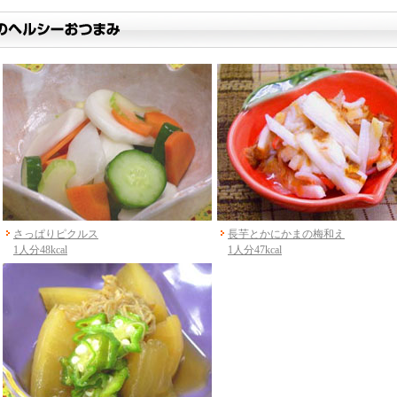
さっぱりピクルス
長芋とかにかまの梅和え
1人分48kcal
1人分47kcal