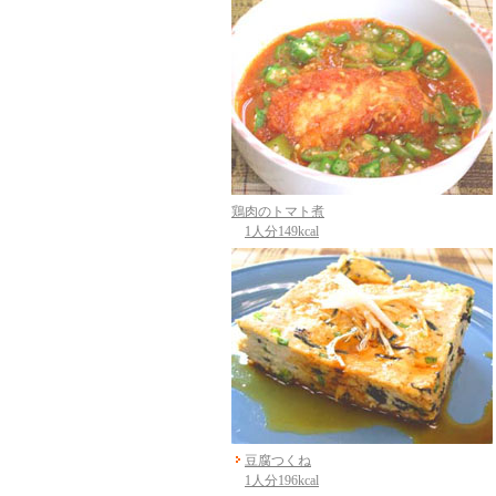
鶏肉のトマト煮
1人分149kcal
豆腐つくね
1人分196kcal