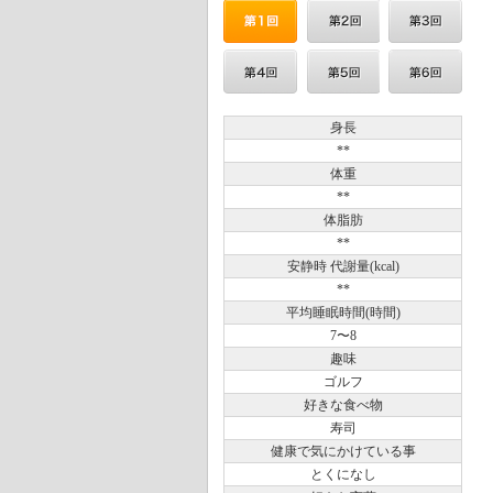
身長
**
体重
**
体脂肪
**
安静時 代謝量(kcal)
**
平均睡眠時間(時間)
7〜8
趣味
ゴルフ
好きな食べ物
寿司
健康で気にかけている事
とくになし