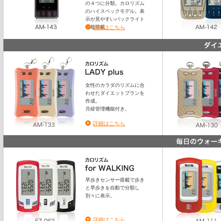
の４つに分類。カロリズム
のハイスペックモデル。表
示が見やすいバックライト
機能搭載
詳細はこちら
女性のカラダのリズムに合
わせたダイエットプランを
作成。
月経管理機能付き。
詳細はこちら
早歩きセンサー搭載で歩き
と早歩きを自動で分類し
別々に表示。
詳細はこちら