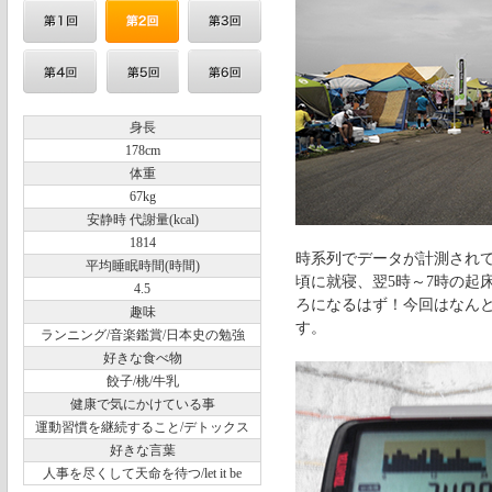
身長
178cm
体重
67kg
安静時 代謝量(kcal)
1814
時系列でデータが計測されて
平均睡眠時間(時間)
頃に就寝、翌5時～7時の起
4.5
ろになるはず！今回はなん
趣味
す。
ランニング/音楽鑑賞/日本史の勉強
好きな食べ物
餃子/桃/牛乳
健康で気にかけている事
運動習慣を継続すること/デトックス
好きな言葉
人事を尽くして天命を待つ/let it be