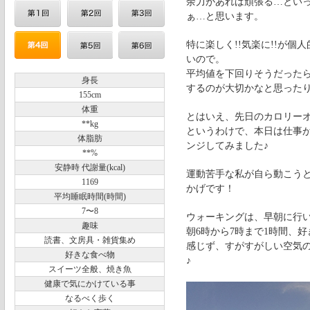
余力があれば頑張る…とい
ぁ…と思います。
特に楽しく!!気楽に!!が
いので。
平均値を下回りそうだった
身長
するのが大切かなと思った
155cm
体重
とはいえ、先日のカロリー
**kg
というわけで、本日は仕事
体脂肪
ンジしてみました♪
**%
安静時 代謝量(kcal)
運動苦手な私が自ら動こう
1169
かげです！
平均睡眠時間(時間)
7〜8
ウォーキングは、早朝に行
趣味
朝6時から7時まで1時間、
読書、文房具・雑貨集め
感じず、すがすがしい空気
好きな食べ物
♪
スイーツ全般、焼き魚
健康で気にかけている事
なるべく歩く