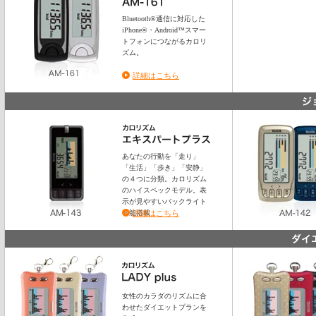
Bluetooth®通信に対応した
iPhone®・Android™スマー
トフォンにつながるカロリ
ズム。
詳細はこちら
あなたの行動を「走り」
「生活」「歩き」「安静」
の４つに分類。カロリズム
のハイスペックモデル。表
示が見やすいバックライト
機能搭載
詳細はこちら
女性のカラダのリズムに合
わせたダイエットプランを