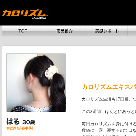
カロリズムエキスパー
カロリズム生活も17日目、
この2週間、ほんとにあっと
毎日カロリズムを身に付け
数値に一喜一憂するのでは