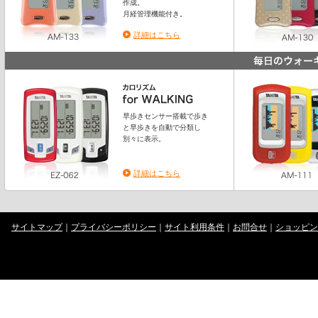
作成。
月経管理機能付き。
詳細はこちら
早歩きセンサー搭載で歩き
と早歩きを自動で分類し
別々に表示。
詳細はこちら
サイトマップ
｜
プライバシーポリシー
｜
サイト利用条件
｜
お問合せ
｜
ショッピン